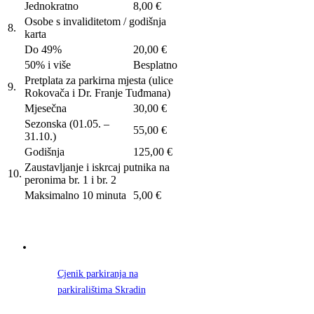
Jednokratno
8,00 €
Osobe s invaliditetom / godišnja
8.
karta
Do 49%
20,00 €
50% i više
Besplatno
Pretplata za parkirna mjesta (ulice
9.
Rokovača i Dr. Franje Tuđmana)
Mjesečna
30,00 €
Sezonska (01.05. –
55,00 €
31.10.)
Godišnja
125,00 €
Zaustavljanje i iskrcaj putnika na
10.
peronima br. 1 i br. 2
Maksimalno 10 minuta
5,00 €
Cjenik parkiranja na
parkiralištima Skradin