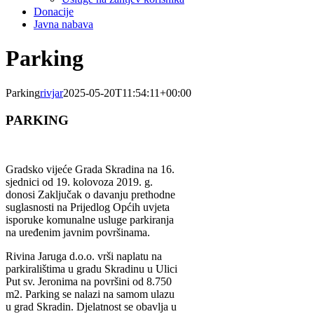
Donacije
Javna nabava
Parking
Parking
rivjar
2025-05-20T11:54:11+00:00
PARKING
Gradsko vijeće Grada Skradina na 16.
sjednici od 19. kolovoza 2019. g.
donosi Zaključak o davanju prethodne
suglasnosti na Prijedlog Općih uvjeta
isporuke komunalne usluge parkiranja
na uređenim javnim površinama.
Rivina Jaruga d.o.o. vrši naplatu na
parkiralištima u gradu Skradinu u Ulici
Put sv. Jeronima na površini od 8.750
m2. Parking se nalazi na samom ulazu
u grad Skradin. Djelatnost se obavlja u