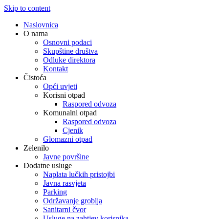
Skip to content
Naslovnica
O nama
Osnovni podaci
Skupštine društva
Odluke direktora
Kontakt
Čistoća
Opći uvjeti
Korisni otpad
Raspored odvoza
Komunalni otpad
Raspored odvoza
Cjenik
Glomazni otpad
Zelenilo
Javne površine
Dodatne usluge
Naplata lučkih pristojbi
Javna rasvjeta
Parking
Održavanje groblja
Sanitarni čvor
Usluge na zahtjev korisnika