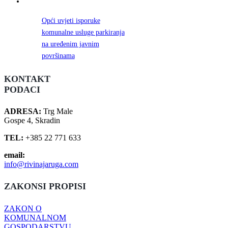
Opći uvjeti isporuke
komunalne usluge parkiranja
na uređenim javnim
površinama
KONTAKT
PODACI
ADRESA:
Trg Male
Gospe 4, Skradin
TEL:
+385 22 771 633
email:
info@rivinajaruga.com
ZAKONSI PROPISI
ZAKON O
KOMUNALNOM
GOSPODARSTVU