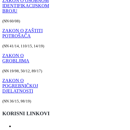
ZAKON O OSOBNOM
IDENTIFIKACIJSKOM
BROJU
(NN 60/08)
ZAKON O ZAŠTITI
POTROŠAČA
(NN 41/14, 110/15, 14/19)
ZAKON O
GROBLJIMA
(NN 19/98, 50/12, 89/17)
ZAKON O
POGREBNIČKOJ
DJELATNOSTI
(NN 36/15, 98/19)
KORISNI LINKOVI