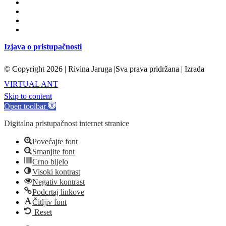
Izjava o pristupačnosti
© Copyright
2026 | Rivina Jaruga |Sva prava pridržana | Izrada
+385 22 771 633
EMAIL
VIRTUAL ANT
Skip to content
Open toolbar
Digitalna pristupačnost internet stranice
Povećajte font
Smanjite font
Crno bijelo
Visoki kontrast
Negativ kontrast
Podcrtaj linkove
Čitljiv font
Reset