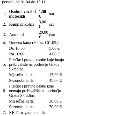
periodu od 01.04 do 15.11.
Osobna vozila i
1,50
1.
sat
motocikli
€
3,00
2.
Kamp prikolice
sat
€
20,00
3.
Autobusi
dan
€
4.
Dnevna karta (30.04. i 01.05.)
Do 16:00
5,00 €
Iza 16:00
4,00 €
Fizičke i pravne osobe koje imaju
5.
prebivalište na području Grada
Skradina
Mjesečna karta
15,00 €
Sezonska karta
45,00 €
Fizičke i pravne osobe koje
6.
nemaju prebivalište na području
Grada Skradina
Mjesečna karta
30,00 €
Sezonska karta
70,00 €
7.
RFID magnetne kartice