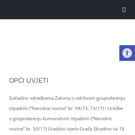
Skip
to
content
Opći uvjeti
Open
OPĆI UVJETI
Sukladno odredbama Zakona o održivom gospodarenju
otpadom (“Narodne novine” br. 94/13, 73/17) i Uredbe
o gospodarenju komunalnim otpadom (“Narodne
novine” br. 50/17) Gradsko vijeće Grada Skradina na 18.