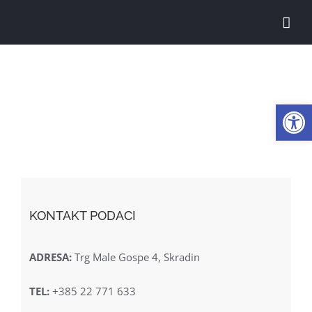
Skip
to
content
Open
KONTAKT PODACI
ADRESA:
Trg Male Gospe 4, Skradin
TEL:
+385 22 771 633